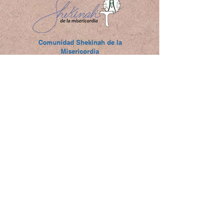
Comunidad Shekinah de la
Misericordia
Bogotá, Colombia
rafaelanibalcortes@gmail.com
(+57)
313 6236553
Hacemos parte de la familia amigoniana
Religiosos Terciarios
Capuchinos Amigonianos
Políticas
de Privacidad
Copyright © 2023 Shekinah de la
Misericordia Todos los derechos
reservados.
Página web creada por
DaiaCortés